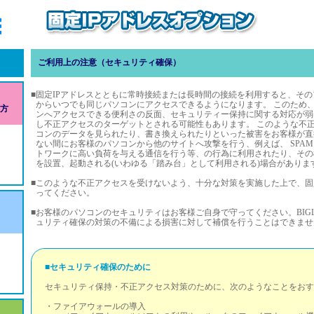
ご利用上の注意（セキュリティ確保）
■
固定IPアドレスとともに常時接続または長時間の接続を利用すると、そ
からいつでも同じパソコンにアクセスできるようになります。 このため
の方
ンへアクセスできる便利さの反面、セキュリティー保持に関する対応が弱
し不正アクセスのターゲットとされる可能性もあります。 このような不
コンのデータを見られたり、書き換えられたりといった被害をお客様が直
ない間にお客様のパソコンから他のサイトへ攻撃を行う、例えば、 SPA
トワークに高い負荷を与える通信を行う等、の行為に利用されたり、その
を設置、起動される(いわゆる「踏み台」として利用される)場合がありま
■
このような不正アクセスを受けないよう、十分な対策を実施した上で、固
ってください。
■
お客様のパソコンのセキュリティはお客様ご自身で守ってください。BIGL
ュリティ確保の対策の不備による損害に対して補償を行うことはできませ
■セキュリティ確保のために
セキュリティ保持・不正アクセス対策のために、次のようなことをおす
・ファイアウォールの導入