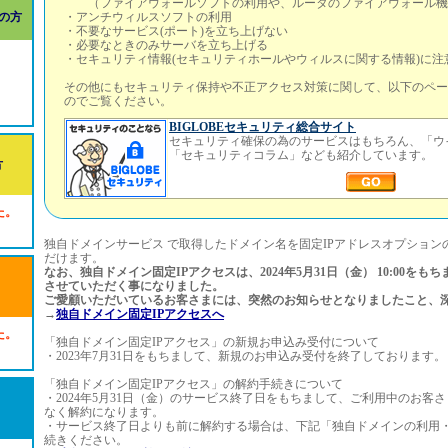
（ファイアウォールソフトの利用や、ルータのファイアウォール機
の方
・アンチウィルスソフトの利用
・不要なサービス(ポート)を立ち上げない
・必要なときのみサーバを立ち上げる
・セキュリティ情報(セキュリティホールやウィルスに関する情報)に注
その他にもセキュリティ保持や不正アクセス対策に関して、以下のペー
のでご覧ください。
BIGLOBEセキュリティ総合サイト
セキュリティ確保の為のサービスはもちろん、「ウ
「セキュリティコラム」なども紹介しています。
方
た。
独自ドメインサービス で取得したドメイン名を固定IPアドレスオプション
だけます。
なお、独自ドメイン固定IPアクセスは、2024年5月31日（金） 10:00を
させていただく事になりました。
ご愛顧いただいているお客さまには、突然のお知らせとなりましたこと、
→
独自ドメイン固定IPアクセスへ
た。
「独自ドメイン固定IPアクセス」の新規お申込み受付について
・2023年7月31日をもちまして、新規のお申込み受付を終了しております。
「独自ドメイン固定IPアクセス」の解約手続きについて
・2024年5月31日（金）のサービス終了日をもちまして、ご利用中のお客
なく解約になります。
・サービス終了日よりも前に解約する場合は、下記「独自ドメインの利用
続きください。