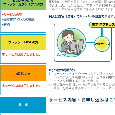
Bフレッツの方
接続時に、今回と同じIPアドレスが割り振られ
フレッツ・光プレミアムの方
できません。しかし 固定IPアドレスを利用す
ーネット上で端末を特定できるようになります
■サービス内容
例えば自宅（自社）でサーバーを設置できます
■固定IPアドレスの確認
■解約
フレッツ・ADSLの方
本サービスは終了しました。
■その他の利用方法
ADSLの方
1）
ルータやファイアウォールなどのIPフィル
バへのアクセス制限を行うサービスを利用で
ービスを利用するときに便利です。
2）
外出先から自宅サーバにアクセスすることが
本サービスは終了しました。
3）
固定IPを必要とするオンラインゲーム、ネ
共 通