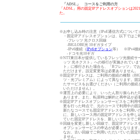
「ADSL」 コースをご利用の方
「ADSL」用の固定IPアドレスオプションは20
た。
※
お申し込み時の注意（IPoE通信方式について
・固定IPアドレスオプションは、以下ではご
-フレッツ 光クロス回線
-BIGLOBE光 10ギガタイプ
-IPv6接続（
IPv6オプション
等） ※IPv4
-ドコモ光10ギガ
※
NTT東日本が提供しているフレッツ光接続サー
ッツ 光ネクスト」への移行が実施されていま
ト」に移行された場合も、「Bフレッツ」でお
ただけます。設定変更等は必要ありません。
※
固定IPアドレスは、ご利用の接続の種類（BI
ツ・光プレミアム）によって異なります。固定
たサービスをお選びください（ご利用の接続と
いただけません）。
※
運営上の必要により、いったん割り振られたI
あります。また、転居時は解約と再申込が必
※
固定IPアドレスオプションサービスをご利用中
更を行った時点で、元のコースで利用中の固定
新たなコースでも固定IPアドレスをご利用い
に、新しいコース用の固定IPアドレスを申し
ていた固定IPアドレスを、新しいコースでご
※
回線を変更し新しい回線で、固定IPアドレス
オプションサービスの申込が必要となります
なお、古い回線でご利用いただいていた固定I
ません。