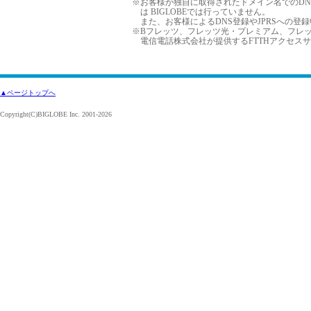
※
お客様が独自に取得されたドメイン名でのDN
は BIGLOBEでは行っていません。
また、お客様によるDNS登録やJPRSへの登
※
Bフレッツ、フレッツ光・プレミアム、フレッ
電信電話株式会社が提供するFTTHアクセス
▲ページトップへ
Copyright(C)BIGLOBE Inc. 2001-2026