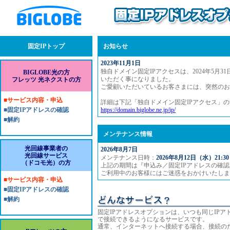
固定IPトップ
お知らせ
2023年11月1日
独自ドメイン固定IPアクセスは、2024年5月3
BIGLOBE光の方
いただく事になりました。
フレッツ 光ネクストの方
ご愛顧いただいているお客さまには、突然のお
■サービス内容・申込
詳細は下記「独自ドメイン固定IPアクセス」
■固定IPアドレスの確認
https://domain.biglobe.ne.jp/ip/
■解約
メンテナンス情報
光回線事業者の
2026年8月7日
光回線サービス
メンテナンス日時：
2026年8月12日（水）21:30
（ドコモ光）の方
上記の期間は『申込み／固定IPアドレスの確
ご利用中のお客様にはご迷惑をおかけいたしま
■サービス内容・申込
■固定IPアドレスの確認
■解約
固定IPアドレスオプションは、いつも同じIPアド
で接続できるようになるサービスです。
通常、
インターネットへ接続する場合、接続の